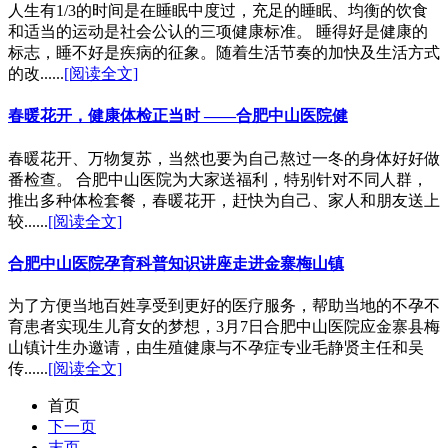
人生有1/3的时间是在睡眠中度过，充足的睡眠、均衡的饮食
和适当的运动是社会公认的三项健康标准。 睡得好是健康的
标志，睡不好是疾病的征象。随着生活节奏的加快及生活方式
的改......
[阅读全文]
春暖花开，健康体检正当时 ——合肥中山医院健
春暖花开、万物复苏，当然也要为自己熬过一冬的身体好好做
番检查。 合肥中山医院为大家送福利，特别针对不同人群，
推出多种体检套餐，春暖花开，赶快为自己、家人和朋友送上
较......
[阅读全文]
合肥中山医院孕育科普知识讲座走进金寨梅山镇
为了方便当地百姓享受到更好的医疗服务，帮助当地的不孕不
育患者实现生儿育女的梦想，3月7日合肥中山医院应金寨县梅
山镇计生办邀请，由生殖健康与不孕症专业毛静贤主任和吴
传......
[阅读全文]
首页
下一页
末页