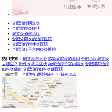
合肥治疗阴道炎
合肥盆腔炎症状
尿道炎如何治疗
合肥外阴炎的治疗医院
合肥治疗附件炎医院
合肥治疗子宫内膜炎医院
热门搜索：
阴道炎怎么办
感染盆腔炎的原因
合肥治疗尿道炎
去哪里？
附件炎常见症状
如何治疗子宫内膜炎
合肥哪家治疗
妇科炎症好
合肥治疗妇科炎症医院
当前位置：
合肥中山医院妇科
>
妇科动态