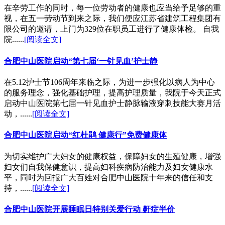
在辛劳工作的同时，每一位劳动者的健康也应当给予足够的重
视，在五一劳动节到来之际，我们便应江苏省建筑工程集团有
限公司的邀请，上门为329位在职员工进行了健康体检。 自我
院......
[阅读全文]
合肥中山医院启动“第七届‘一针见血’护士静
在5.12护士节106周年来临之际，为进一步强化以病人为中心
的服务理念，强化基础护理，提高护理质量，我院于今天正式
启动中山医院第七届一针见血护士静脉输液穿刺技能大赛月活
动，......
[阅读全文]
合肥中山医院启动“红杜鹃 健康行”免费健康体
为切实维护广大妇女的健康权益，保障妇女的生殖健康，增强
妇女们自我保健意识，提高妇科疾病防治能力及妇女健康水
平，同时为回报广大百姓对合肥中山医院十年来的信任和支
持，......
[阅读全文]
合肥中山医院开展睡眠日特别关爱行动 鼾症半价